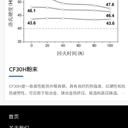
CF30H粉末
CF30H是一款高性能热作模具钢，具有良好的热强度、红硬性和抗
热疲劳性，可应用于铝合金、镁合金热挤压、锻造和高压铸造，特
别适合制造压铸模具中的随形水路/油路，实现模具温度的精准控
制，减少热负荷，显著延长模具的整体服役寿命。同时，两款模具
钢CF30H1、CF30H2在强韧性、抗回火稳定性、抗热龟裂性以及导
首页
热性方面表现优异，其导热率和硬度表现显著优于传统打印模具材
关于我们
料，为一体化压铸等场景提供更长使用寿命保障，其售价不超过180